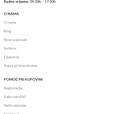
Radno vrijeme:
09:00h – 17:00h
O NAMA
O nama
Blog
Novo u ponudi
Sniženo
Edukatori
Kupuj po brendovima
POMOĆ PRI KUPOVINI
Registracija
Kako naručiti?
Način plaćanja
Sigurnost