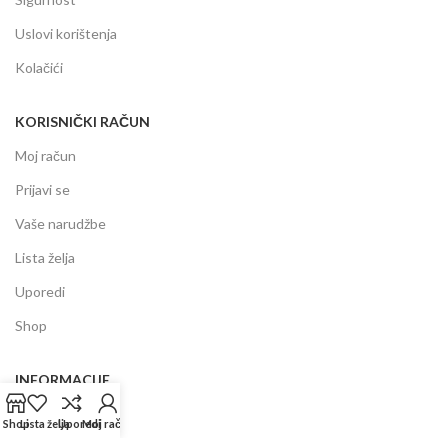
Uslovi korištenja
Kolačići
KORISNIČKI RAČUN
Moj račun
Prijavi se
Vaše narudžbe
Lista želja
Uporedi
Shop
INFORMACIJE
Prodajni centar
Shop
Lista želja
Uporedi
Moj račun
Garancija