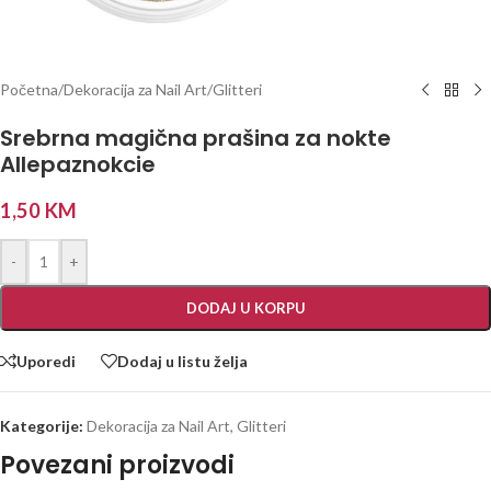
Početna
/
Dekoracija za Nail Art
/
Glitteri
Srebrna magična prašina za nokte
Allepaznokcie
1,50
KM
-
+
DODAJ U KORPU
Uporedi
Dodaj u listu želja
Kategorije:
Dekoracija za Nail Art
,
Glitteri
Povezani proizvodi