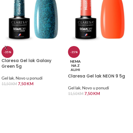
-35%
-35%
Claresa Gel lak Galaxy
NEMA
Green 5g
NA Z
ALIHI
Claresa Gel lak NEON 9 5g
Gel lak
,
Novo u ponudi
7,50
KM
11,50
KM
Gel lak
,
Novo u ponudi
DODAJ U KORPU
7,50
KM
11,50
KM
PROČITAJ VIŠE