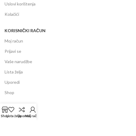
Uslovi korištenja
Kolačići
KORISNIČKI RAČUN
Moj račun
Prijavi se
Vaše narudžbe
Lista želja
Uporedi
Shop
INFORMACIJE
Shop
Lista želja
Uporedi
Moj račun
Prodajni centar
Garancija