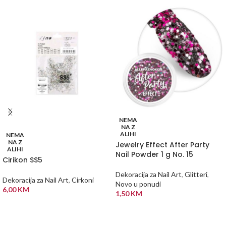
NEMA
NA Z
ALIHI
NEMA
NA Z
Jewelry Effect After Party
ALIHI
Nail Powder 1 g No. 15
Cirikon SS5
Dekoracija za Nail Art
,
Glitteri
,
Dekoracija za Nail Art
,
Cirkoni
Novo u ponudi
6,00
KM
1,50
KM
PROČITAJ VIŠE
PROČITAJ VIŠE