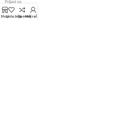
Prijavi se
Vaše narudžbe
Shop
Lista želja
Uporedi
Moj račun
Lista želja
Uporedi
Shop
INFORMACIJE
Prodajni centar
Garancija
Dostava
Kontakt
Servis
FAQ