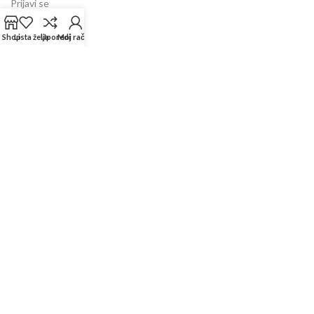
Prijavi se
Vaše narudžbe
Shop
Lista želja
Uporedi
Moj račun
Lista želja
Uporedi
Shop
INFORMACIJE
Prodajni centar
Garancija
Dostava
Kontakt
Servis
FAQ