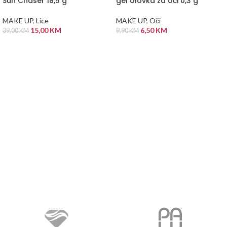
Sun Chaser 18,5 g
gel olovka za oči 0,3 g
MAKE UP
,
Lice
MAKE UP
,
Oči
15,00
KM
6,50
KM
39,00
KM
9,90
KM
DODAJ U KORPU
DODAJ U KORPU