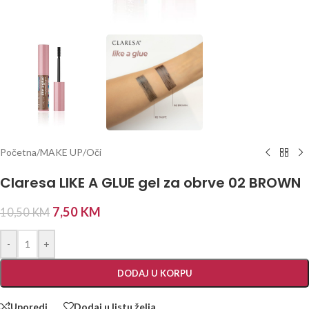
Početna
/
MAKE UP
/
Oči
Claresa LIKE A GLUE gel za obrve 02 BROWN
7,50
KM
10,50
KM
-
+
DODAJ U KORPU
Uporedi
Dodaj u listu želja