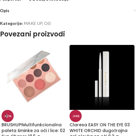
Opis
Kategorije:
MAKE UP
,
Oči
Povezani proizvodi
-62%
-34%
BRUSHUP!Multifunkcionalna
Claresa EASY ON THE EYE 03
paleta šminke za oči i lice: 02
WHITE ORCHID dugotrajna