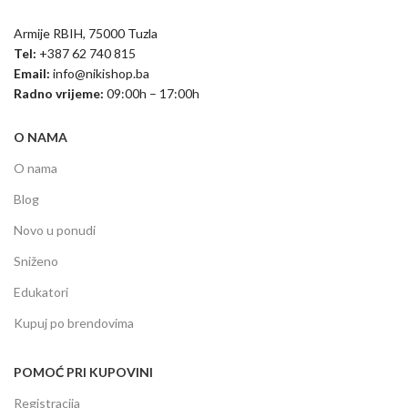
Armije RBIH, 75000 Tuzla
Tel:
+387 62 740 815
Email:
info@nikishop.ba
Radno vrijeme:
09:00h – 17:00h
O NAMA
O nama
Blog
Novo u ponudi
Sniženo
Edukatori
Kupuj po brendovima
POMOĆ PRI KUPOVINI
Registracija