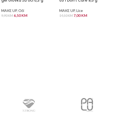
gel olovka za oči 0,3 g
03 I Don't Care 9,5 g
MAKE UP
,
Oči
MAKE UP
,
Lice
6,50
KM
7,00
KM
9,90
KM
14,50
KM
DODAJ U KORPU
DODAJ U KORPU