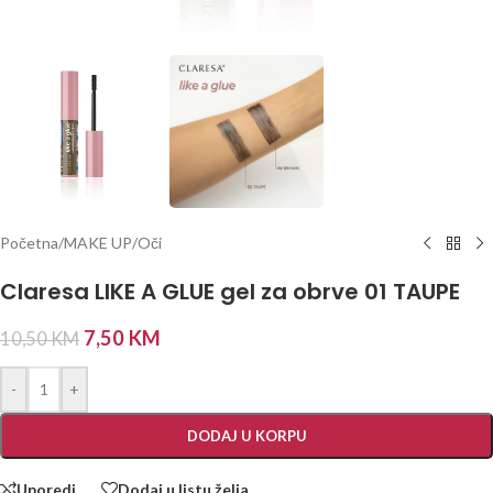
Početna
/
MAKE UP
/
Oči
Claresa LIKE A GLUE gel za obrve 01 TAUPE
7,50
KM
10,50
KM
-
+
DODAJ U KORPU
Uporedi
Dodaj u listu želja