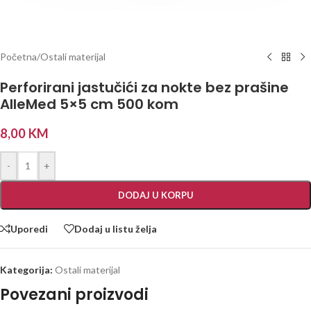
Početna
/
Ostali materijal
Perforirani jastučići za nokte bez prašine
AlleMed 5×5 cm 500 kom
8,00
KM
-
+
DODAJ U KORPU
Uporedi
Dodaj u listu želja
Kategorija:
Ostali materijal
Povezani proizvodi