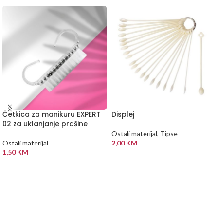
Četkica za manikuru EXPERT
Displej
02 za uklanjanje prašine
Ostali materijal
,
Tipse
Ostali materijal
2,00
KM
1,50
KM
DODAJ U KORPU
DODAJ U KORPU