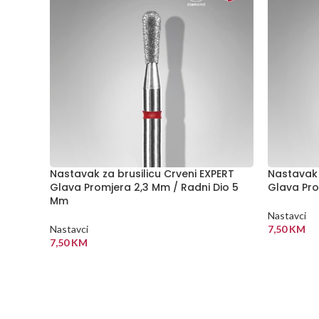
Nastavak za brusilicu Crveni EXPERT
Nastavak 
Glava Promjera 2,3 Mm / Radni Dio 5
Glava Pro
Mm
Nastavci
Nastavci
7,50
KM
7,50
KM
DODAJ U
DODAJ U KORPU