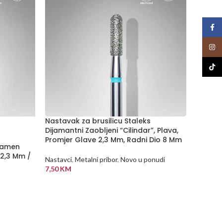
Face
Insta
TikTo
Nastavak za brusilicu Staleks
Nastava
Dijamantni Zaobljeni “Cilindar”, Plava,
Cilinda
Promjer Glave 2,3 Mm, Radni Dio 8 Mm
dio 13
Plamen
 2,3 Mm /
Nastavci
,
Metalni pribor
,
Novo u ponudi
Nastavc
7,50
KM
33,50
K
DODAJ U KORPU
DODA