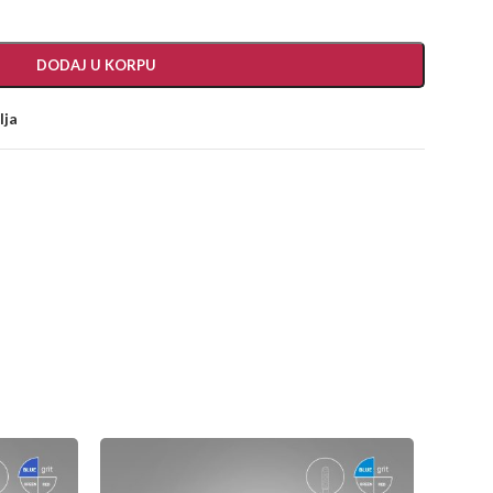
DODAJ U KORPU
lja