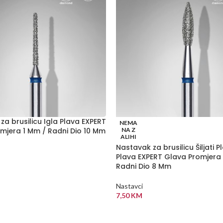
za brusilicu Igla Plava EXPERT
NEMA
mjera 1 Mm / Radni Dio 10 Mm
NA Z
ALIHI
Nastavak za brusilicu Šiljati 
Plava EXPERT Glava Promjera
Radni Dio 8 Mm
 KORPU
Nastavci
7,50
KM
PROČITAJ VIŠE