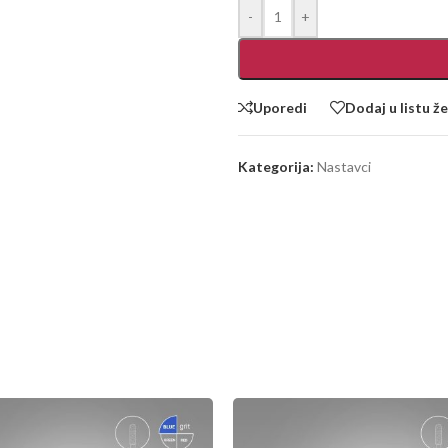
-
+
Uporedi
Dodaj u listu že
Kategorija:
Nastavci