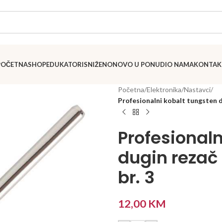
POČETNA
SHOP
EDUKATORI
SNIŽENO
NOVO U PONUDI
O NAMA
KONTAK
Početna
/
Elektronika
/
Nastavci
/
Profesionalni kobalt tungsten d
Profesionaln
dugin rezač
br. 3
12,00
KM