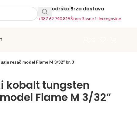
24h Podrška
Brza dostava
+387 62 740 815
Širom Bosne i Hercegovine
T
ugin rezač model Flame M 3/32” br. 3
i kobalt tungsten
 model Flame M 3/32”